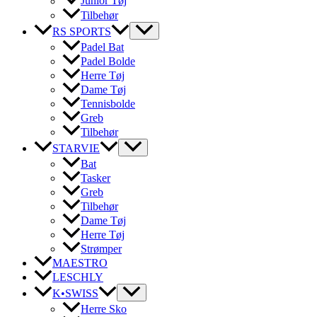
Junior Tøj
Tilbehør
RS SPORTS
Padel Bat
Padel Bolde
Herre Tøj
Dame Tøj
Tennisbolde
Greb
Tilbehør
STARVIE
Bat
Tasker
Greb
Tilbehør
Dame Tøj
Herre Tøj
Strømper
MAESTRO
LESCHLY
K•SWISS
Herre Sko