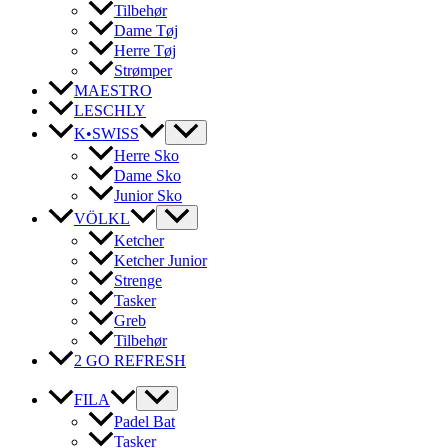
Tilbehør
Dame Tøj
Herre Tøj
Strømper
MAESTRO
LESCHLY
K•SWISS
Herre Sko
Dame Sko
Junior Sko
VÖLKL
Ketcher
Ketcher Junior
Strenge
Tasker
Greb
Tilbehør
2 GO REFRESH
FILA
Padel Bat
Tasker