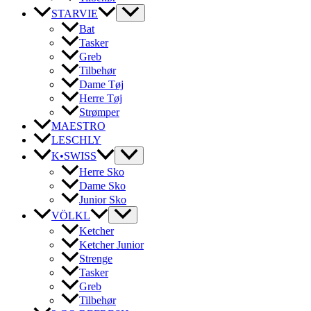
STARVIE
Bat
Tasker
Greb
Tilbehør
Dame Tøj
Herre Tøj
Strømper
MAESTRO
LESCHLY
K•SWISS
Herre Sko
Dame Sko
Junior Sko
VÖLKL
Ketcher
Ketcher Junior
Strenge
Tasker
Greb
Tilbehør