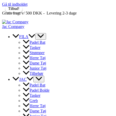
Gå til indholdet
Tilbud!
Tilbud!
Gratis fragt v/ 500 DKK - Levering 2-3 dage
Jac Company
FILA
Padel Bat
Tasker
Strømper
Herre Tøj
Dame Tøj
Junior Tøj
Tilbehør
JAC
Padel Bat
Padel Bolde
Tasker
Greb
Herre Tøj
Dame Tøj