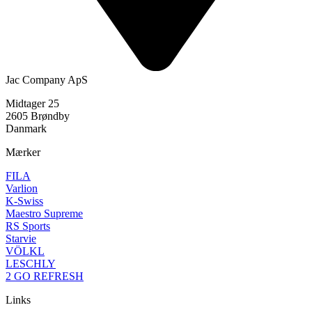
Jac Company ApS
Midtager 25
2605 Brøndby
Danmark
Mærker
FILA
Varlion
K-Swiss
Maestro Supreme
RS Sports
Starvie
VÖLKL
LESCHLY
2 GO REFRESH
Links