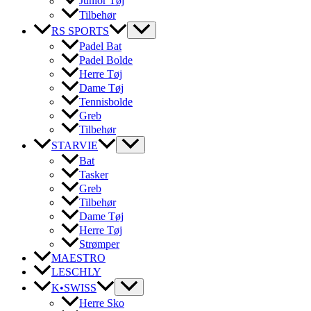
Junior Tøj
Tilbehør
RS SPORTS
Padel Bat
Padel Bolde
Herre Tøj
Dame Tøj
Tennisbolde
Greb
Tilbehør
STARVIE
Bat
Tasker
Greb
Tilbehør
Dame Tøj
Herre Tøj
Strømper
MAESTRO
LESCHLY
K•SWISS
Herre Sko