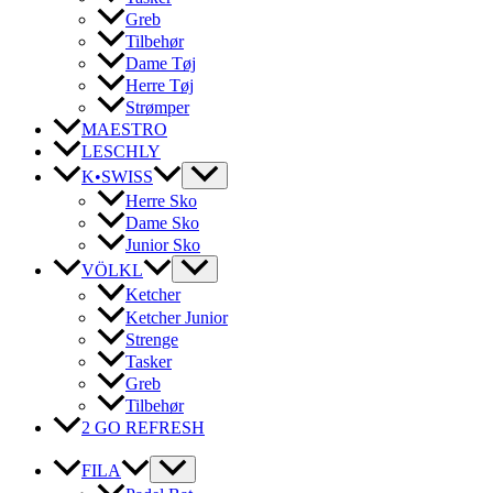
Greb
Tilbehør
Dame Tøj
Herre Tøj
Strømper
MAESTRO
LESCHLY
K•SWISS
Herre Sko
Dame Sko
Junior Sko
VÖLKL
Ketcher
Ketcher Junior
Strenge
Tasker
Greb
Tilbehør
2 GO REFRESH
FILA