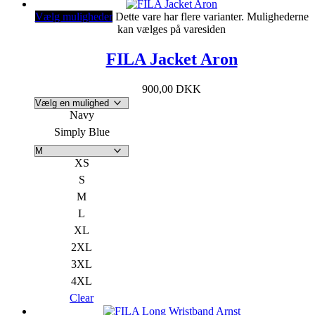
Vælg muligheder
Dette vare har flere varianter. Mulighederne
kan vælges på varesiden
FILA Jacket Aron
900,00
DKK
Navy
Simply Blue
XS
S
M
L
XL
2XL
3XL
4XL
Clear