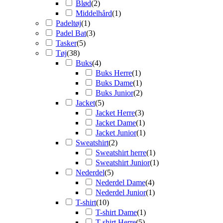
Blød
(
2
)
Middelhård
(
1
)
Padeltøj
(
1
)
Padel Bat
(
3
)
Tasker
(
5
)
Tøj
(
38
)
Buks
(
4
)
Buks Herre
(
1
)
Buks Dame
(
1
)
Buks Junior
(
2
)
Jacket
(
5
)
Jacket Herre
(
3
)
Jacket Dame
(
1
)
Jacket Junior
(
1
)
Sweatshirt
(
2
)
Sweatshirt herre
(
1
)
Sweatshirt Junior
(
1
)
Nederdel
(
5
)
Nederdel Dame
(
4
)
Nederdel Junior
(
1
)
T-shirt
(
10
)
T-shirt Dame
(
1
)
T-shirt Herre
(
5
)