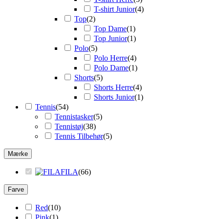
T-shirt Junior
(
4
)
Top
(
2
)
Top Dame
(
1
)
Top Junior
(
1
)
Polo
(
5
)
Polo Herre
(
4
)
Polo Dame
(
1
)
Shorts
(
5
)
Shorts Herre
(
4
)
Shorts Junior
(
1
)
Tennis
(
54
)
Tennistasker
(
5
)
Tennistøj
(
38
)
Tennis Tilbehør
(
5
)
Mærke
FILA
(
66
)
Farve
Red
(
10
)
Pink
(
1
)