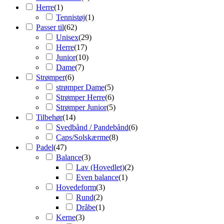
Herre
(
1
)
Tennistøj
(
1
)
Passer til
(
62
)
Unisex
(
29
)
Herre
(
17
)
Junior
(
10
)
Dame
(
7
)
Strømper
(
6
)
strømper Dame
(
5
)
Strømper Herre
(
6
)
Strømper Junior
(
5
)
Tilbehør
(
14
)
Svedbånd / Pandebånd
(
6
)
Caps/Solskærme
(
8
)
Padel
(
47
)
Balance
(
3
)
Lav (Hovedlet)
(
2
)
Even balance
(
1
)
Hovedeform
(
3
)
Rund
(
2
)
Dråbe
(
1
)
Kerne
(
3
)