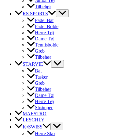
Junior Tøj
Tilbehør
RS SPORTS
Padel Bat
Padel Bolde
Herre Tøj
Dame Tøj
Tennisbolde
Greb
Tilbehør
STARVIE
Bat
Tasker
Greb
Tilbehør
Dame Tøj
Herre Tøj
Strømper
MAESTRO
LESCHLY
K•SWISS
Herre Sko