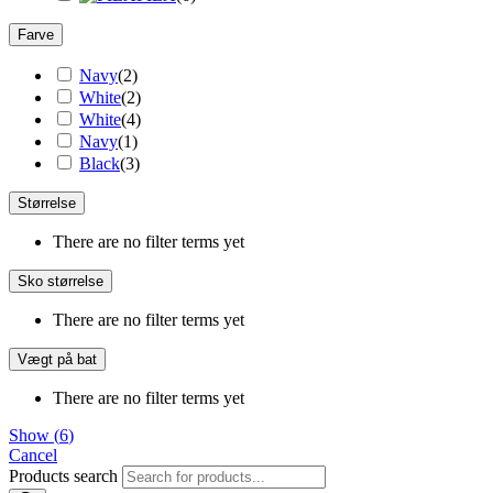
Farve
Navy
(
2
)
White
(
2
)
White
(
4
)
Navy
(
1
)
Black
(
3
)
Størrelse
There are no filter terms yet
Sko størrelse
There are no filter terms yet
Vægt på bat
There are no filter terms yet
Show
(
6
)
Cancel
Products search