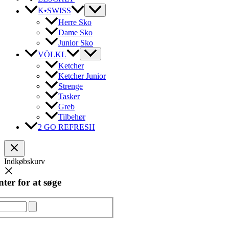
K•SWISS
Herre Sko
Dame Sko
Junior Sko
VÖLKL
Ketcher
Ketcher Junior
Strenge
Tasker
Greb
Tilbehør
2 GO REFRESH
Indkøbskurv
ter for at søge