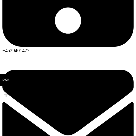
+4529401477
DKK