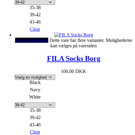
35-38
39-42
43-46
Clear
Vælg muligheder
Dette vare har flere varianter. Mulighederne
kan vælges på varesiden
FILA Socks Borg
100,00
DKK
Black
Navy
White
35-38
39-42
43-46
Clear