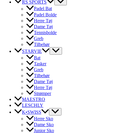
RS SPORTS
Padel Bat
Padel Bolde
Herre Tøj
Dame Tøj
Tennisbolde
Greb
Tilbehør
STARVIE
Bat
Tasker
Greb
Tilbehør
Dame Tøj
Herre Tøj
Strømper
MAESTRO
LESCHLY
K•SWISS
Herre Sko
Dame Sko
Junior Sko