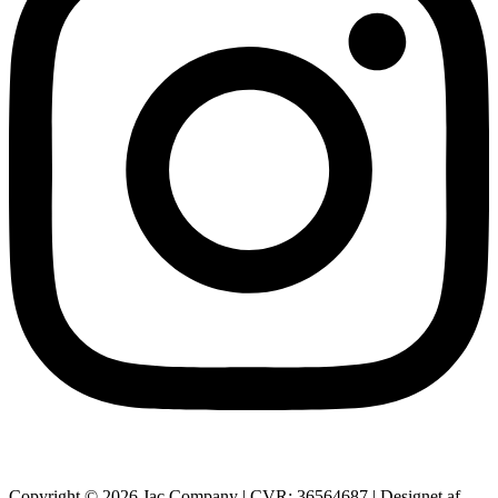
Copyright © 2026 Jac Company | CVR: 36564687 | Designet af